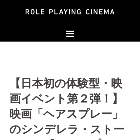
コ
ン
テ
ン
ツ
へ
ス
キ
ッ
【日本初の体験型・映
プ
画イベント第２弾！】
映画「ヘアスプレー」
のシンデレラ・ストー