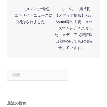
⟵
【メディア情報】
【イベント第2弾】
投
エキサイトニュースに
【メディア情報】Real
稿
て紹介されました
Sound等の主要ニュー
ナ
スでも紹介されまし
ビ
た。メディア掲載情報
ゲ
は随時SNSでもお知ら
ー
せしています。
⟶
シ
ョ
ン
検
索:
最近の投稿