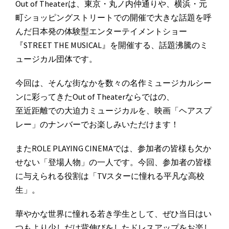
Out of Theaterは、東京・丸ノ内仲通りや、横浜・元
町ショッピングストリートでの開催で大きな話題を呼
んだ日本発の体験型エンターテイメントショー
『STREET THE MUSICAL』を開催する、話題沸騰のミ
ュージカル団体です。
今回は、そんな街なかを数々の名作ミュージカルシー
ンに彩ってきたOut of Theaterならではの、
至近距離での大迫力ミュージカルを、映画「ヘアスプ
レー」のナンバーでお楽しみいただけます！
またROLE PLAYING CINEMAでは、参加者の皆様も欠か
せない「登場人物」の一人です。今回、参加者の皆様
に与えられる役割は「TVスターに憧れる平凡な高校
生」。
華やかな世界に憧れる若き学生として、ぜひ当日はい
つもより少しだけ背伸びをしたドレスアップをお楽し