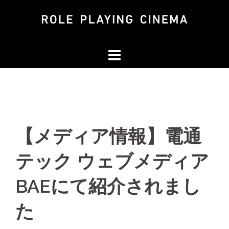
コ
ン
テ
ン
ツ
へ
ス
キ
ッ
【メディア情報】電通
プ
テック ウェブメディア
BAEにて紹介されまし
た