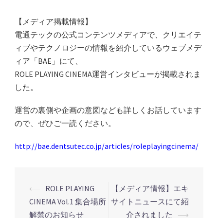
【メディア掲載情報】
電通テックの公式コンテンツメディアで、クリエイテ
ィブやテクノロジーの情報を紹介しているウェブメデ
ィア「BAE」にて、
ROLE PLAYING CINEMA運営インタビューが掲載されま
した。
運営の裏側や企画の意図なども詳しくお話しています
ので、ぜひご一読ください。
http://bae.dentsutec.co.jp/articles/roleplayingcinema/
⟵
ROLE PLAYING
【メディア情報】エキ
投
CINEMA Vol.1 集合場所
サイトニュースにて紹
稿
解禁のお知らせ
介されました
⟶