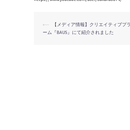
⟵
【メディア情報】クリエイティブプ
投
ーム『BAUS』にて紹介されました
稿
ナ
ビ
ゲ
ー
シ
ョ