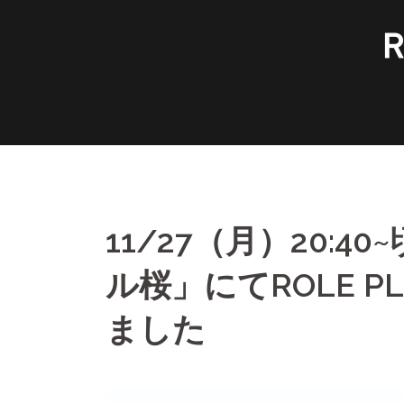
コ
ン
テ
ン
ツ
へ
ス
キ
ッ
プ
11/27（月）20:
ル桜」にてROLE PL
ました